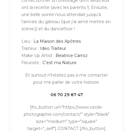
confectionner un breuvage dont seuls eux
ont la recette (avec les parents !). Ensuite,
une belle soirée nous attendait jusqu’à
l’arrivée du gâteau (que j’ai aimé mettre en
scène;)) et du dancefloor !
Lieu :
La Maison des Apôtres
Traiteur :
Ideo Traiteur
Make Up Artist :
Beatrice Carroz
Fleuriste :
C'est ma Nature
Et surtout n'hésitez pas à me contacter
pour me parler de votre histoire.
06 70 29 87 47
[flo_button url="https://www.cecile-
photographie.com/contact/" style="black"
size="medium" type="square"
target="_self"] CONTACT [/flo_button]